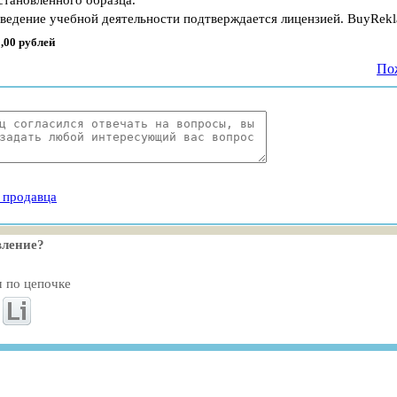
становленного образца.
 ведение учебной деятельности подтверждается лицензией. BuyRekl
,00 рублей
Пож
 продавца
вление?
м по цепочке