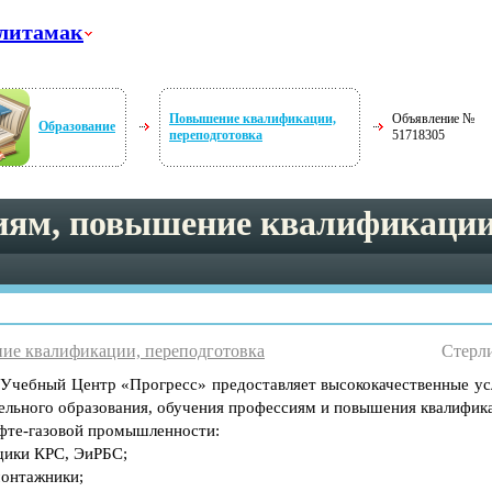
литамак
Повышение квалификации,
Объявление №
Образование
переподготовка
51718305
иям, повышение квалификации
ие квалификации, переподготовка
Стерли
Учебный Центр «Прогресс» предоставляет высококачественные ус
ельного образования, обучения профессиям и повышения квалифик
фте-газовой промышленности:
щики КРС, ЭиРБС;
онтажники;