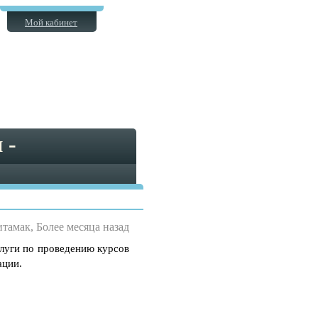
Мой кабинет
 -
тамак, Более месяца назад
луги по проведению курсов
ации.