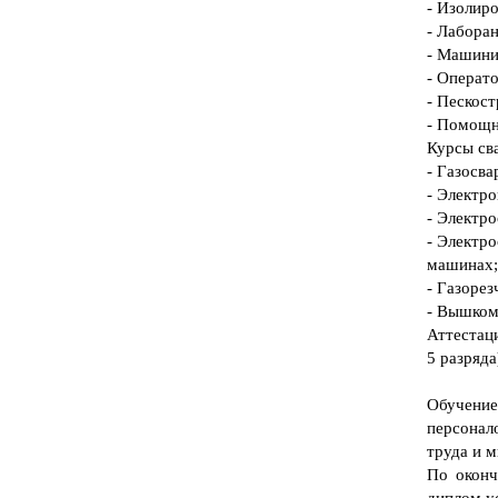
- Изолир
- Лабора
- Машини
- Операто
- Пескос
- Помощн
Курсы св
- Газосва
- Электр
- Электр
- Электр
машинах;
- Газорез
- Вышком
Аттестац
5 разряда
Обучение
персонал
труда и м
По оконч