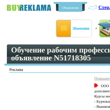
Стер
Объявления
Бесплатные объявления в
Стерлитамаке
Объявления
Обучение рабочим професс
объявление N51718305
Реклама
Повышен
ООО 
дополнит
Курсы не
- Буриль
- Вышком