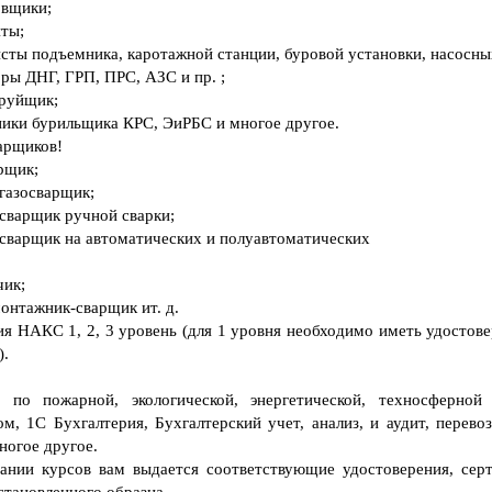
овщики;
нты;
сты подъемника, каротажной станции, буровой установки, насосных
ры ДНГ, ГРП, ПРС, АЗС и пр. ;
труйщик;
ики бурильщика КРС, ЭиРБС и многое другое.
арщиков!
рщик;
огазосварщик;
осварщик ручной сварки;
осварщик на автоматических и полуавтоматических
чик;
онтажник-сварщик ит. д.
ия НАКС 1, 2, 3 уровень (для 1 уровня необходимо иметь удостов
).
 по пожарной, экологической, энергетической, техносферной 
ом, 1С Бухгалтерия, Бухгалтерский учет, анализ, и аудит, перево
ногое другое.
ании курсов вам выдается соответствующие удостоверения, серт