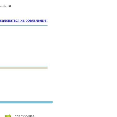
ama.ru
аловаться на объявление!
следующее