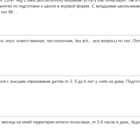
ю 13лет пед стажа (воспитатель) оказываю услугу как почасовую, так и
анятия по подготовке к школе в игровой форме. С младшими школьниками
ел 89 ...
ть опыт, ответственная, чистоплотная, без в/п, . все вопросы по тел. Оп
ля с высшим образование детям от 2, 5 до 6 лет у себя на дому. Подгот
2 месяца на моей территории оплата почасовая, от 2-4 часов в день, буд