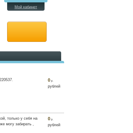
Мой кабинет
3220537.
0
р.
рублей
ой, только у себя на
0
р.
же могу забирать ,
рублей